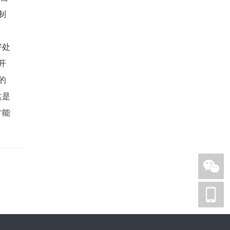
制
好处
开
的
这是
才能