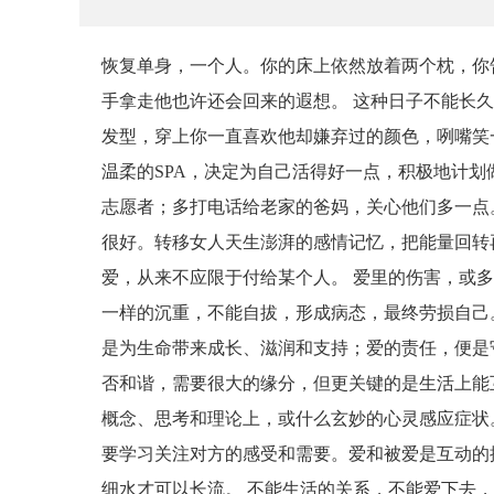
恢复单身，一个人。你的床上依然放着两个枕，你
手拿走他也许还会回来的遐想。 这种日子不能长
发型，穿上你一直喜欢他却嫌弃过的颜色，咧嘴笑
温柔的SPA，决定为自己活得好一点，积极地计
志愿者；多打电话给老家的爸妈，关心他们多一点
很好。转移女人天生澎湃的感情记忆，把能量回转
爱，从来不应限于付给某个人。 爱里的伤害，或
一样的沉重，不能自拔，形成病态，最终劳损自己
是为生命带来成长、滋润和支持；爱的责任，便是
否和谐，需要很大的缘分，但更关键的是生活上能
概念、思考和理论上，或什么玄妙的心灵感应症状
要学习关注对方的感受和需要。爱和被爱是互动的
细水才可以长流。 不能生活的关系，不能爱下去