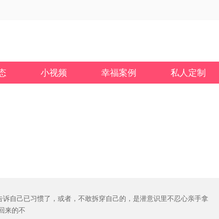
态
小视频
幸福案例
私人定制
告诉自己已习惯了，或者，不敢拆穿自己的，是潜意识里不忍心亲手拿
回来的不