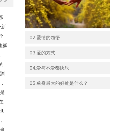
亲
个新
个
02.爱情的领悟
恤孤
03.爱的方式
。
的
04.爱与不爱都快乐
深渊
05.单身最大的好处是什么？
义，
起是
在
也
，
，当