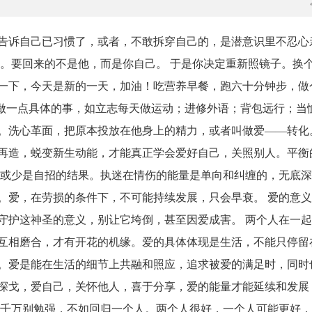
告诉自己已习惯了，或者，不敢拆穿自己的，是潜意识里不忍心
久。要回来的不是他，而是你自己。 于是你决定重新照镜子。换
一下，今天是新的一天，加油！吃营养早餐，跑六十分钟步，做
划做一点具体的事，如立志每天做运动；进修外语；背包远行；当
。洗心革面，把原本投放在他身上的精力，或者叫做爱——转化
再造，蜕变新生动能，才能真正学会爱好自己，关照别人。平衡
多或少是自招的结果。执迷在情伤的能量是单向和纠缠的，无底
。爱，在劳损的条件下，不可能持续发展，只会早衰。 爱的意
守护这神圣的意义，别让它垮倒，甚至因爱成害。 两个人在一
互相磨合，才有开花的机缘。爱的具体体现是生活，不能只停留
。爱是能在生活的细节上共融和照应，追求被爱的满足时，同时
探戈，爱自己，关怀他人，喜于分享，爱的能量才能延续和发展
，千万别勉强，不如回归一个人。两个人很好，一个人可能更好