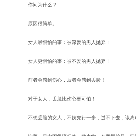
你问为什么？
原因很简单。
女人最惧怕的事：被深爱的男人抛弃！
女人更惧怕的事：被不爱的男人抛弃！
前者会感到伤心，后者会感到丢脸！
对于女人，丢脸比伤心更可怕！
不想丢脸的女人，不妨先行一步，过不下去，该离