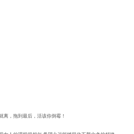
就离，拖到最后，活该你倒霉！