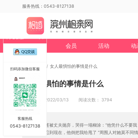
服务热线：0543-8127138
网站客服
首页
会员
活动
动
首页
/
文章
/
女人最惧怕的事情是什么
扫码添加微信客服
女人最惧怕的事情是什么
发布时间： 2022/03/13 阅读次数： 3794
客服热线
小莲被丈夫抛弃，哭得一塌糊涂：“他凭什么不要
0543-8127138
可忍到现在，他倒把我给甩了 ”周围人对她莫不同