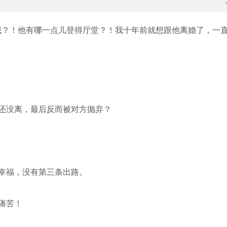
我？！他有哪一点儿登得厅堂？！我十年前就想跟他离婚了，一
还没离，最后反而被对方抛弃？
幸福，没有第三条出路。
痛苦！