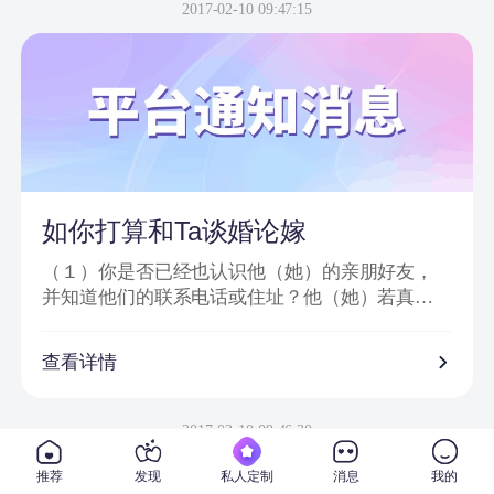
信息或节目邀请嘉宾、网站会员为信件内容；
2017-02-10 09:47:15
2、骗子以＂消息提示员XX＂、＂送礼员XX＂等
昵称给会员发送站内信或进行在线聊天；
3、把中奖诈骗信息发到会员手机上，要求会员登
录一个钓鱼网站进行汇款；
4、虚假信息为避免系统筛查及一般由大量符号或
空格分开；
5、通过看似相似的网络地址或电话欺骗网友；
6、提供所谓活动验证码及咨询热线。
如你打算和Ta谈婚论嫁
（１）你是否已经也认识他（她）的亲朋好友，
并知道他们的联系电话或住址？他（她）若真心
对你的话，一定会也让你真正地走入他（她）的
私人社交圈子。
查看详情
（２）你是否已经去过他（她）工作单位，并确
信他（她）真的在那里从事着他（她）所说的工
2017-02-10 09:46:30
作？
推荐
发现
私人定制
消息
我的