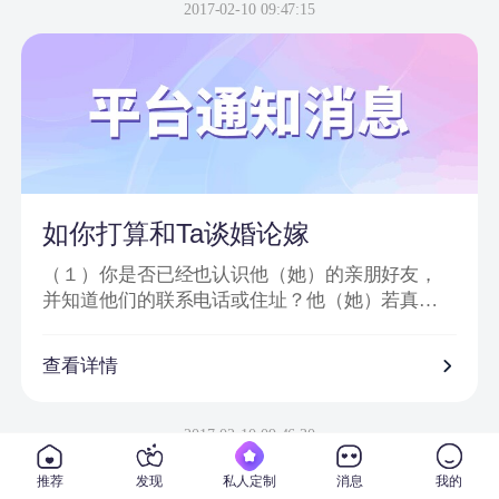
信息或节目邀请嘉宾、网站会员为信件内容；
2017-02-10 09:47:15
2、骗子以＂消息提示员XX＂、＂送礼员XX＂等
昵称给会员发送站内信或进行在线聊天；
3、把中奖诈骗信息发到会员手机上，要求会员登
录一个钓鱼网站进行汇款；
4、虚假信息为避免系统筛查及一般由大量符号或
空格分开；
5、通过看似相似的网络地址或电话欺骗网友；
6、提供所谓活动验证码及咨询热线。
如你打算和Ta谈婚论嫁
（１）你是否已经也认识他（她）的亲朋好友，
并知道他们的联系电话或住址？他（她）若真心
对你的话，一定会也让你真正地走入他（她）的
私人社交圈子。
查看详情
（２）你是否已经去过他（她）工作单位，并确
信他（她）真的在那里从事着他（她）所说的工
2017-02-10 09:46:30
作？
推荐
发现
私人定制
消息
我的