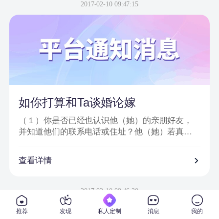
信息或节目邀请嘉宾、网站会员为信件内容；
2017-02-10 09:47:15
2、骗子以＂消息提示员XX＂、＂送礼员XX＂等
昵称给会员发送站内信或进行在线聊天；
3、把中奖诈骗信息发到会员手机上，要求会员登
录一个钓鱼网站进行汇款；
4、虚假信息为避免系统筛查及一般由大量符号或
空格分开；
5、通过看似相似的网络地址或电话欺骗网友；
6、提供所谓活动验证码及咨询热线。
如你打算和Ta谈婚论嫁
（１）你是否已经也认识他（她）的亲朋好友，
并知道他们的联系电话或住址？他（她）若真心
对你的话，一定会也让你真正地走入他（她）的
私人社交圈子。
查看详情
（２）你是否已经去过他（她）工作单位，并确
信他（她）真的在那里从事着他（她）所说的工
2017-02-10 09:46:30
作？
推荐
发现
私人定制
消息
我的